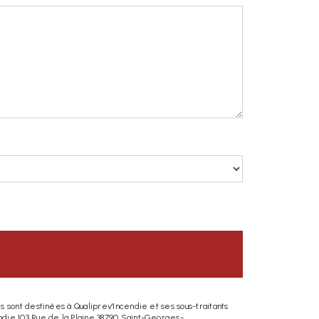
 sont destinées à Qualiprev'Incendie et ses sous-traitants
ndie 103 Rue de la Plaine 38790 Saint-Georges-