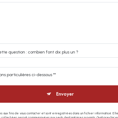
ette question : combien font dix plus un ?
ns particulières ci-dessous **
Envoyer
ux fins de vous contacter et sont enregistrées dans un fichier informatisé. Elles
collectées seront communiquées aux seuls destinataires suivants: Qualiprev'Ince