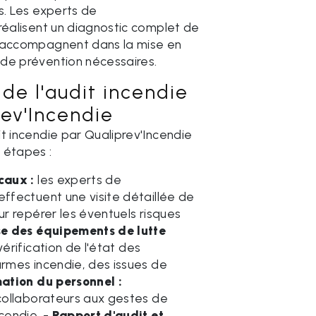
s. Les experts de
réalisent un diagnostic complet de
 accompagnent dans la mise en
de prévention nécessaires.
de l'audit incendie
rev'Incendie
t incendie par Qualiprev'Incendie
 étapes :
caux :
les experts de
effectuent une visite détaillée de
our repérer les éventuels risques
e des équipements de lutte
érification de l'état des
armes incendie, des issues de
ation du personnel :
 collaborateurs aux gestes de
ncendie. -
Rapport d'audit et