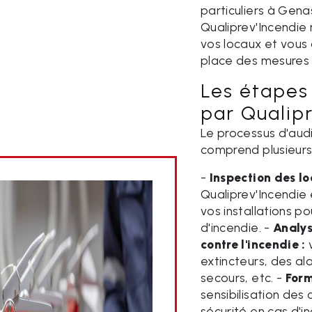
particuliers à Gena
Qualiprev'Incendie 
vos locaux et vous
place des mesures 
Les étapes 
par Qualip
Le processus d'audi
comprend plusieurs
-
Inspection des lo
Qualiprev'Incendie 
vos installations p
d'incendie. -
Analys
contre l'incendie :
v
extincteurs, des al
secours, etc. -
Form
sensibilisation des
sécurité en cas d'i