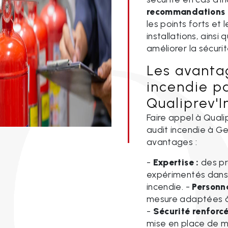
recommandations 
les points forts et 
installations, ains
améliorer la sécurit
Les avantag
incendie p
Qualiprev'
Faire appel à Quali
audit incendie à 
avantages :
-
Expertise :
des pr
expérimentés dans 
incendie. -
Personna
mesure adaptées à 
-
Sécurité renforcé
mise en place de m