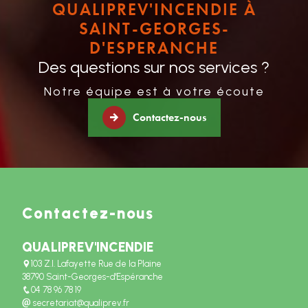
QUALIPREV'INCENDIE À
SAINT-GEORGES-
D'ESPERANCHE
Des questions sur nos services ?
Notre équipe est à votre écoute
Contactez-nous
Contactez-nous
QUALIPREV'INCENDIE
103 Z.I. Lafayette Rue de la Plaine
38790 Saint-Georges-d'Espéranche
04 78 96 78 19
secretariat@qualiprev.fr