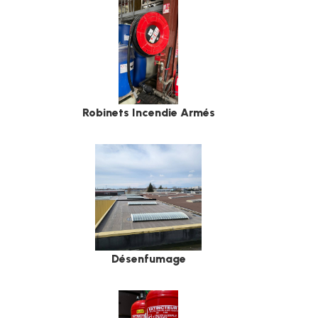
Robinets Incendie Armés
Désenfumage