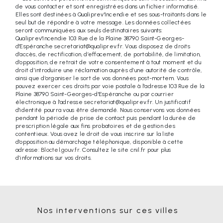
de vous contacter et sont enregistrées dans un fichier informatisé.
Elles sont destinées à Qualiprev'Incendie et ses sous-traitants dans le
seul but de répondre à votre message. Les données collectées
seront communiquées aux seuls destinataires suivants:
Qualiprev'Incendie 103 Rue de la Plaine 38790 Saint-Georges-
d'Espéranche secretariat@qualiprev.fr. Vous disposez de droits
d’accès, de rectification, d’effacement, de portabilité, de limitation,
d’opposition, de retrait de votre consentement à tout moment et du
droit d’introduire une réclamation auprès d’une autorité de contrôle,
ainsi que d’organiser le sort de vos données post-mortem. Vous
pouvez exercer ces droits par voie postale à l'adresse 103 Rue de la
Plaine 38790 Saint-Georges-d'Espéranche ou par courrier
électronique à l'adresse secretariat@qualiprev.fr. Un justificatif
d'identité pourra vous être demandé. Nous conservons vos données
pendant la période de prise de contact puis pendant la durée de
prescription légale aux fins probatoires et de gestion des
contentieux. Vous avez le droit de vous inscrire sur la liste
d'opposition au démarchage téléphonique, disponible à cette
adresse:
Bloctel.gouv.fr
. Consultez le site cnil.fr pour plus
d’informations sur vos droits.
Nos interventions sur ces villes