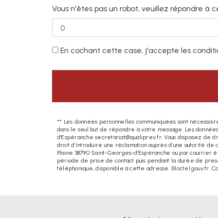
Vous n'êtes pas un robot, veuillez répondre à c
En cochant cette case, j'accepte les conditio
** Les données personnelles communiquées sont nécessaires a
dans le seul but de répondre à votre message. Les données 
d'Espéranche secretariat@qualiprev.fr. Vous disposez de droi
droit d’introduire une réclamation auprès d’une autorité de 
Plaine 38790 Saint-Georges-d'Espéranche ou par courrier éle
période de prise de contact puis pendant la durée de prescr
téléphonique, disponible à cette adresse:
Bloctel.gouv.fr
. C