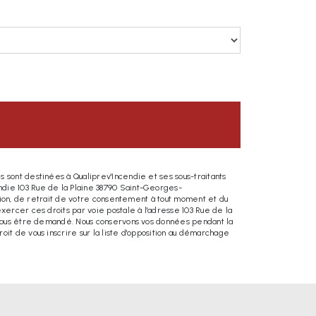
 sont destinées à Qualiprev'Incendie et ses sous-traitants
ndie 103 Rue de la Plaine 38790 Saint-Georges-
ition, de retrait de votre consentement à tout moment et du
xercer ces droits par voie postale à l'adresse 103 Rue de la
a vous être demandé. Nous conservons vos données pendant la
it de vous inscrire sur la liste d'opposition au démarchage