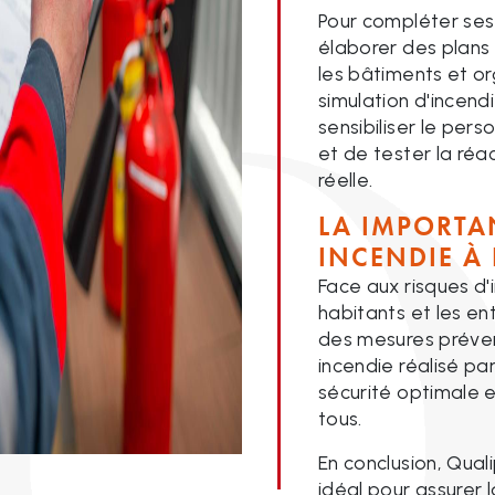
Pour compléter ses 
élaborer des plans
les bâtiments et o
simulation d'incen
sensibiliser le per
et de tester la réa
réelle.
LA IMPORTA
INCENDIE À
Face aux risques d'i
habitants et les en
des mesures préven
incendie réalisé pa
sécurité optimale et
tous.
En conclusion, Qual
idéal pour assurer 