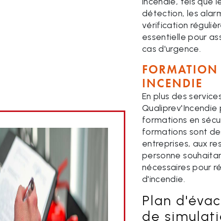
incendie, tels que 
détection, les alar
vérification réguli
essentielle pour a
cas d'urgence.
FORMATION 
INCENDIE
En plus des service
Qualiprev'Incendi
formations en sécur
formations sont de
entreprises, aux re
personne souhaitan
nécessaires pour r
d'incendie.
Plan d'évac
de simulat